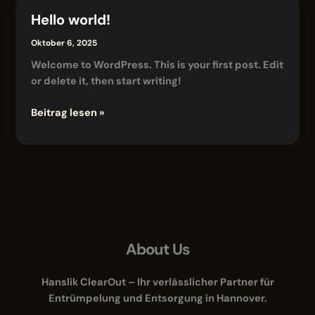
Hello world!
Hello
world!
Oktober 6, 2025
Welcome to WordPress. This is your first post. Edit
or delete it, then start writing!
Beitrag lesen »
About Us
Hanslik ClearOut – Ihr verlässlicher Partner für
Entrümpelung und Entsorgung in Hannover.