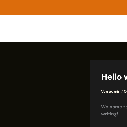
Zum
Inhalt
springen
Hello 
Von
admin
/
O
Welcome to 
writing!