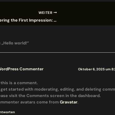
WEITER
Mastering the First Impression: Your intriguing post title goes here
 „Hello world!“
WordPress Commenter
Oktober 6, 2025 um 8:
, this is a comment.
 get started with moderating, editing, and deleting com
ease visit the Comments screen in the dashboard.
mmenter avatars come from
Gravatar
.
ntworten